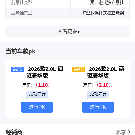
前悬挂类型
麦弗逊式独立悬挂
后悬挂类型
E型多连杆式独立悬架
查看更多
当前车款pk
2026款2.0L 四
2026款2.0L 两
最高配
最低配
驱豪华版
驱豪华版
+1.10
+2.10
差值：
万
差值：
万
36项差异
32项差异
进行PK
进行PK
经销商
北京