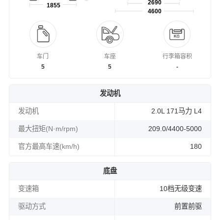
2690
1855
4600
车门
车座
行李箱容积
5
5
-
发动机
发动机
2.0L 171马力 L4
最大扭矩(N·m/rpm)
209.0/4400-5000
官方最高车速(km/h)
180
底盘
变速箱
10档无级变速
驱动方式
前置前驱