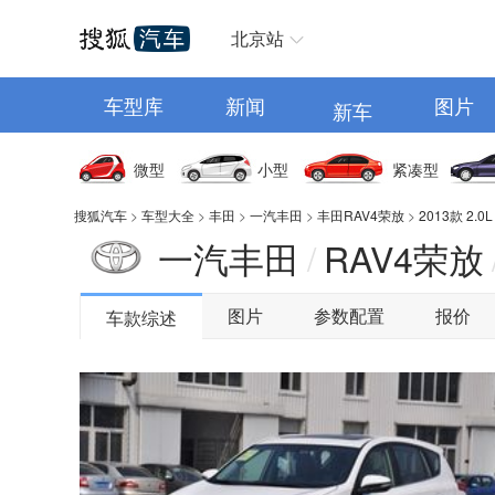
汽车首页
北京站
车型库
新闻
图片
新车
微型
小型
紧凑型
搜狐汽车
>
车型大全
>
丰田
>
一汽丰田
>
丰田RAV4荣放
>
2013款 2.
一汽丰田
RAV4荣放
/
图片
参数配置
报价
车款综述