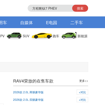
搜索
用车
自媒体
E电园
二手车
PV
SUV
跑车
新能源
RAV4荣放的在售车款
更多>>
2026款 2.0L 两驱豪华版
+对比
2026款 2.0L 四驱豪华版
+对比