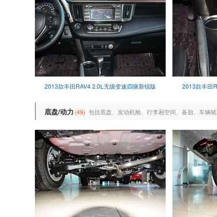
2013款丰田RAV4 2.0L无级变速四驱新锐版
2013款丰田
底盘/动力
(49)
包括底盘、发动机舱、行李厢空间、备胎、车辆铭