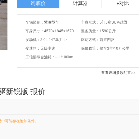
询底价
计算器
+对比
车辆级别：
紧凑型车
车身形式：5门5座SUV/越野
车身尺寸：4570x1845x1670
整备质量：1590公斤
发动机：2.0L 147马力 L4
驱动方式：前置四驱
变速箱：无级变速
保修政策：整车3年/10万公里
工信部综合油耗：-- L/100km
查看详细参数配置>>
T四驱新锐版 报价
易中可能存在附加条件。