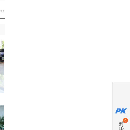
>>
0
对
比