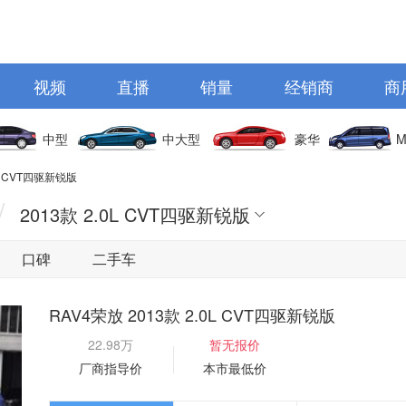
视频
直播
销量
经销商
商
中型
中大型
豪华
M
0L CVT四驱新锐版
/
2013款 2.0L CVT四驱新锐版
口碑
二手车
RAV4荣放 2013款 2.0L CVT四驱新锐版
22.98万
暂无报价
厂商指导价
本市最低价