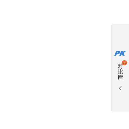
4
对
比
库