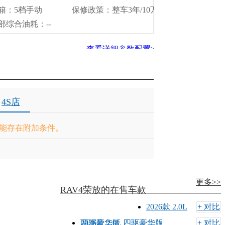
箱：5档手动
保修政策：整车3年/10万
部综合油耗：--
公里
0km
查看详细参数配置>>
4S店
能存在附加条件。
更多>>
RAV4荣放的在售车款
2026款 2.0L
+ 对比
两驱豪华版
2026款 2.0L 四驱豪华版
+ 对比