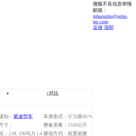
搜狐不良信息举报
邮箱：
jubaosohu@sohu-
inc.com
反馈
顶部
+对比
级别：
紧凑型车
车身形式：5门5座SUV/
尺寸：
越野
整备质量：1520公斤
x1815x1685
：2.0L 150马力 L4
驱动方式：前置前驱