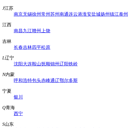
J
江苏
南京
无锡
徐州
常州
苏州
南通
连云港
淮安
盐城
扬州
镇江
泰州
江西
南昌
九江
赣州
上饶
吉林
长春
吉林
四平
松原
L
辽宁
沈阳
大连
鞍山
抚顺
锦州
辽阳
铁岭
N
内蒙
呼和浩特
包头
赤峰
通辽
鄂尔多斯
宁夏
银川
Q
青海
西宁
S
山东