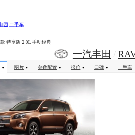
电园
二手车
13款 特享版 2.0L 手动经典
一汽丰田
RA
/
图片
参数配置
报价
口碑
二手车
述