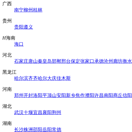
广西
南宁
柳州
桂林
贵州
贵阳
遵义
H
海南
海口
河北
石家庄
唐山
秦皇岛
邯郸
邢台
保定
张家口
承德
沧州
廊坊
衡水
黑龙江
哈尔滨
齐齐哈尔
大庆
佳木斯
河南
郑州
开封
洛阳
平顶山
安阳
新乡
焦作
濮阳
许昌
南阳
商丘
信阳
湖北
武汉
十堰
宜昌
襄阳
荆州
湖南
长沙
株洲
邵阳
岳阳
常德