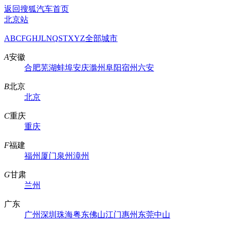
返回搜狐汽车首页
北京站
A
B
C
F
G
H
J
L
N
Q
S
T
X
Y
Z
全部城市
A
安徽
合肥
芜湖
蚌埠
安庆
滁州
阜阳
宿州
六安
B
北京
北京
C
重庆
重庆
F
福建
福州
厦门
泉州
漳州
G
甘肃
兰州
广东
广州
深圳
珠海
粤东
佛山
江门
惠州
东莞
中山