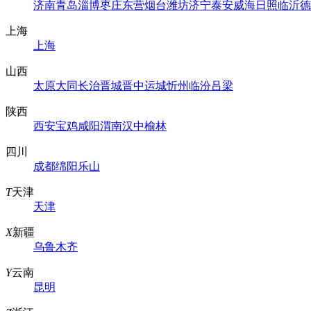
济南
青岛
淄博
枣庄
东营
烟台
潍坊
济宁
泰安
威海
日照
临沂
德
上海
上海
山西
太原
大同
长治
晋城
晋中
运城
忻州
临汾
吕梁
陕西
西安
宝鸡
咸阳
渭南
汉中
榆林
四川
成都
绵阳
乐山
T
天津
天津
X
新疆
乌鲁木齐
Y
云南
昆明