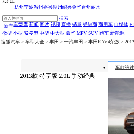
Z
浙江
杭州
宁波
温州
嘉兴
湖州
绍兴
金华
台州
丽水
搜索
车型库
新闻
图片
视频
直播
销量
经销商
商用车
自媒体
E
新车
微型
小型
紧凑型
中型
中大型
豪华
MPV
SUV
跑车
新能源
搜狐汽车
>
车型大全
>
丰田
>
一汽丰田
>
丰田RAV4荣放
>
20
车款综
2013款 特享版 2.0L 手动经典