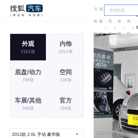
当
搜
车
东
前
狐
型
标
风
＞
＞
＞
＞
位
汽
大
致
标
外观
内饰
置:
车
全
致
2151张
3311张
底盘/动力
空间
708张
136张
车展/其他
官方
348张
184张
2013款 2.0L 手动 豪华版