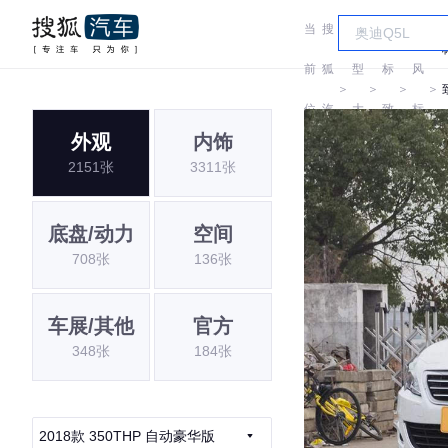
当
搜
车
东
前
狐
型
标
风
＞
＞
＞
＞
位
汽
大
致
标
外观
内饰
置:
车
全
致
2151张
3311张
底盘/动力
空间
708张
136张
车展/其他
官方
348张
184张
2018款 350THP 自动豪华版