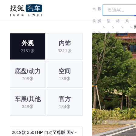
当
搜
车
东
前
狐
型
标
风
＞
＞
＞
＞
位
汽
大
致
标
外观
内饰
置:
车
全
致
2151张
3311张
底盘/动力
空间
708张
136张
车展/其他
官方
348张
184张
2019款 350THP 自动至尊版 国V