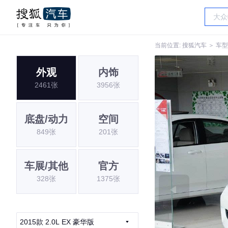
当前位置:
搜狐汽车
＞
车型
外观
内饰
2461张
3956张
底盘/动力
空间
849张
201张
车展/其他
官方
328张
1375张
2015款 2.0L EX 豪华版