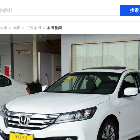
搜索
大全
＞
本田
＞
广汽本田
＞
本田雅阁