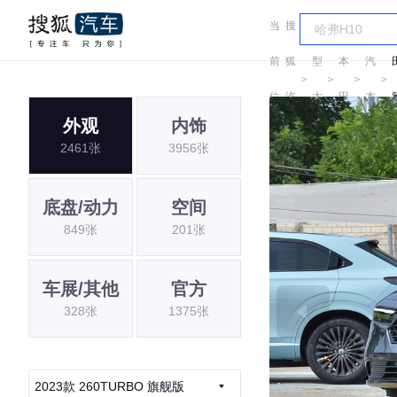
当
搜
车
广
前
狐
型
本
汽
＞
＞
＞
＞
位
汽
大
田
本
外观
内饰
置:
车
全
田
2461张
3956张
底盘/动力
空间
849张
201张
车展/其他
官方
328张
1375张
2023款 260TURBO 旗舰版