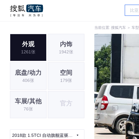
当前位置:
搜狐汽车
＞
车型
外观
内饰
1261张
1942张
底盘/动力
空间
406张
179张
车展/其他
官方
76张
2018款 1.5TCI 自动旗舰蓝驱型