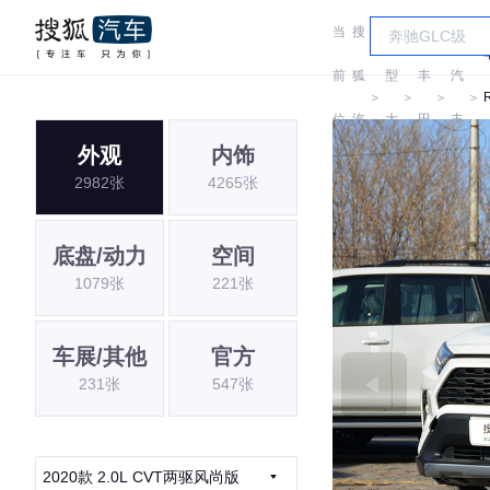
当
搜
车
一
前
狐
型
丰
汽
＞
＞
＞
＞
位
汽
大
田
丰
外观
内饰
置:
车
全
田
2982张
4265张
底盘/动力
空间
1079张
221张
车展/其他
官方
231张
547张
2020款 2.0L CVT两驱风尚版