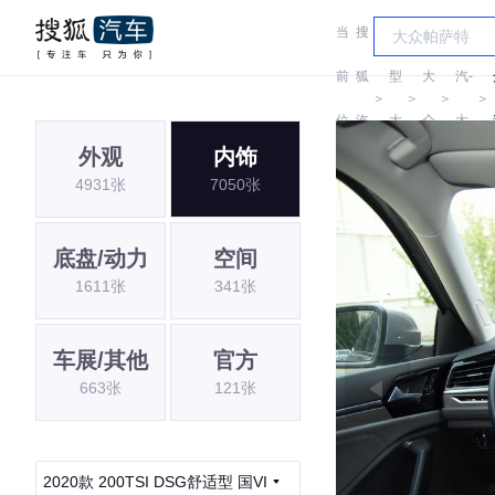
当
搜
车
一
前
狐
型
大
汽-
＞
＞
＞
＞
位
汽
大
众
大
外观
内饰
置:
车
全
众
4931张
7050张
底盘/动力
空间
1611张
341张
车展/其他
官方
663张
121张
2020款 200TSI DSG舒适型 国VI