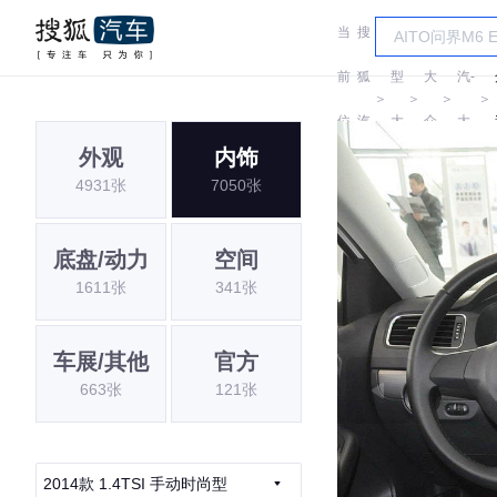
当
搜
车
一
前
狐
型
大
汽-
＞
＞
＞
＞
位
汽
大
众
大
外观
内饰
置:
车
全
众
4931张
7050张
底盘/动力
空间
1611张
341张
车展/其他
官方
663张
121张
2014款 1.4TSI 手动时尚型