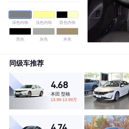
深色内饰
浅色内饰
双色内饰
黑色
灰色
米色
黑色/灰色
黑色/棕色
黑色/米色
同级车推荐
4.48
4.68
本田 型格
·外观表现一般，低于66%同级车
13.99-13.99万
·内饰表现较为优秀，优于53%同级车
·空间表现一般，低于52%同级车
4.74