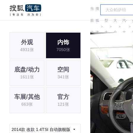
当
搜
车
一
前
狐
型
大
汽-
＞
＞
＞
＞
位
汽
大
众
大
外观
内饰
置:
车
全
众
4931张
7050张
底盘/动力
空间
1611张
341张
车展/其他
官方
663张
121张
2014款 改款 1.4TSI 自动旗舰版