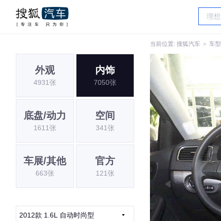
当前位置:
搜狐汽车
＞
车型
外观
内饰
4931张
7050张
底盘/动力
空间
1611张
341张
车展/其他
官方
663张
121张
2012款 1.6L 自动时尚型