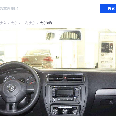
搜索
大全
＞
大众
＞
一汽-大众
＞
大众速腾