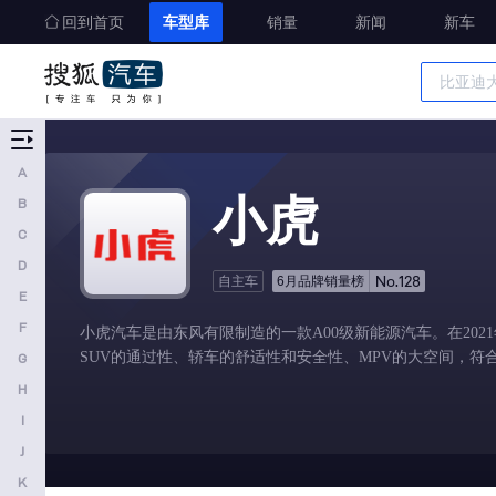
启境
回到首页
车型库
销量
新闻
新车
启辰
庆铃汽车
R
车型大全
精准选车
日产
A
小虎
B
荣威
C
瑞驰新能源
D
No.128
自主车
6月品牌销量榜
睿蓝汽车
E
S
F
小虎汽车是由东风有限制造的一款A00级新能源汽车。在20
SUV的通过性、轿车的舒适性和安全性、MPV的大空间，符
G
深蓝汽车
H
尚界
I
smart
J
斯巴鲁
K