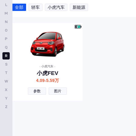
L
上汽大通MAXUS
全部
轿车
小虎汽车
新能源
M
三菱
N
SERES赛力斯
O
斯柯达
P
Q
示界
R
双龙
S
· 小虎汽车 ·
思皓
小虎FEV
T
上喆
4.09-5.59万
W
X
沙龙汽车
参数
图片
Y
斯威
Z
T
腾势
特斯拉