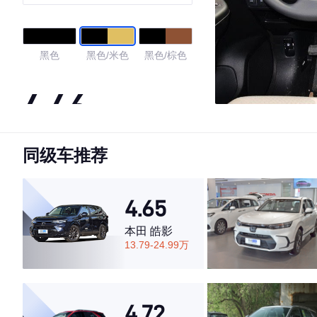
黑色
黑色/米色
黑色/棕色
4.46
同级车推荐
·外观表现一般，低于88%同级车
·内饰表现一般，低于93%同级车
·空间表现较为优秀，优于69%同级车
4.65
本田 皓影
13.79-24.99万
4.72