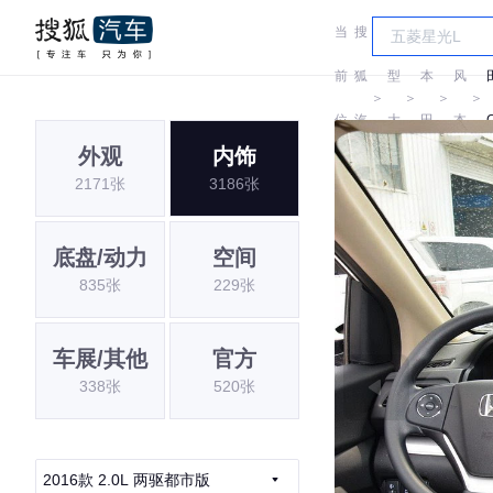
当
搜
车
东
前
狐
型
本
风
＞
＞
＞
＞
位
汽
大
田
本
外观
内饰
置:
车
全
田
2171张
3186张
底盘/动力
空间
835张
229张
车展/其他
官方
338张
520张
2016款 2.0L 两驱都市版