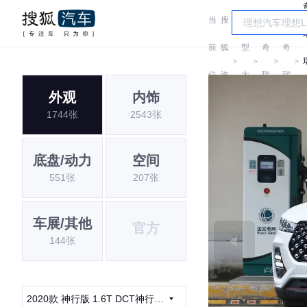
当
搜
车
前
狐
型
奇
奇
＞
＞
＞
＞
位
汽
大
瑞
瑞
外观
内饰
置:
车
全
1744张
2543张
底盘/动力
空间
551张
207张
车展/其他
官方
144张
2020款 神行版 1.6T DCT神行5