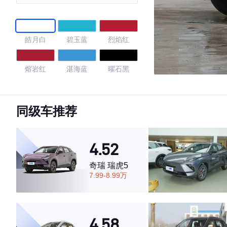
号
皓月白
碧玉蓝
烈焰红
熔岩红
湛海蓝
曜石黑
珍珠白
曜石黑/烈焰
量子灰
红
同级车推荐
石墨黑
深空灰
4.52
4.7
奇瑞 瑞虎5
7.99-8.99万
·外观表现较为优秀，优于50%同级车
·内饰表现较为优秀，优于50%同级车
4.58
·空间表现一般，低于57%同级车