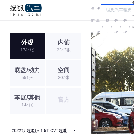
当
搜
车
前
狐
型
奇
奇
＞
＞
＞
＞
位
汽
大
瑞
瑞
外观
内饰
置:
车
全
1744张
2543张
底盘/动力
空间
551张
207张
车展/其他
官方
144张
2022款 超能版 1.5T CVT超能勇