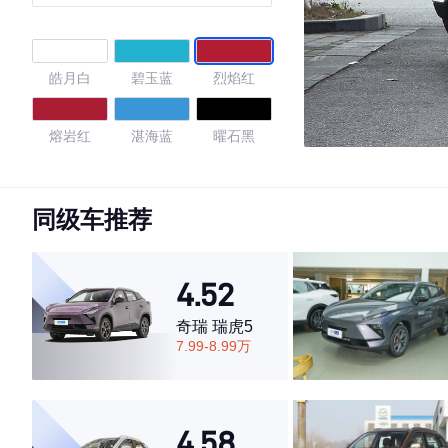
士
皓月白
碧玉蓝
烈焰红
熔岩红
湛海蓝
曜石黑
珍珠白
曜石黑/烈焰
量子灰
红
同级车推荐
石墨黑
深空灰
4.52
4.7
奇瑞 瑞虎5
7.99-8.99万
·外观表现较为优秀，优于50%同级车
·内饰表现较为优秀，优于50%同级车
4.58
·空间表现一般，低于57%同级车