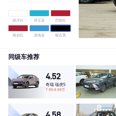
皓月白
碧玉蓝
烈焰红
熔岩红
湛海蓝
曜石黑
珍珠白
曜石黑/烈焰
量子灰
红
同级车推荐
石墨黑
深空灰
4.52
4.7
奇瑞 瑞虎5
7.99-8.99万
·外观表现较为优秀，优于50%同级车
·内饰表现较为优秀，优于50%同级车
4.58
·空间表现一般，低于57%同级车