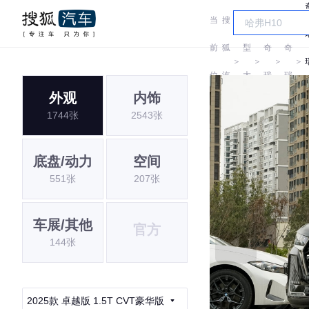
当
搜
车
前
狐
型
奇
奇
＞
＞
＞
＞
位
汽
大
瑞
瑞
外观
内饰
置:
车
全
1744张
2543张
底盘/动力
空间
551张
207张
车展/其他
官方
144张
2025款 卓越版 1.5T CVT豪华版