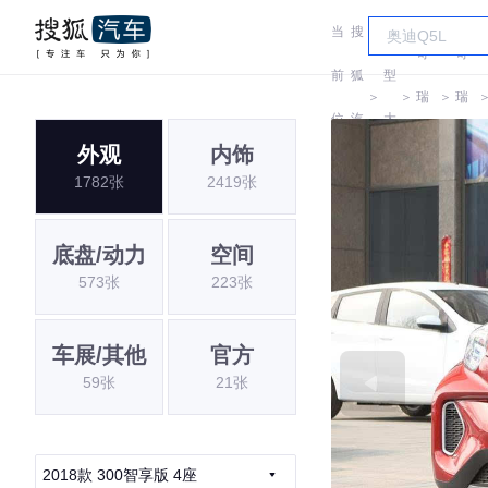
当
搜
车
奇
奇
前
狐
型
＞
＞
瑞
＞
瑞
位
汽
大
QQ
QQ
外观
内饰
置:
车
全
1782张
2419张
底盘/动力
空间
573张
223张
车展/其他
官方
59张
21张
2018款 300智享版 4座