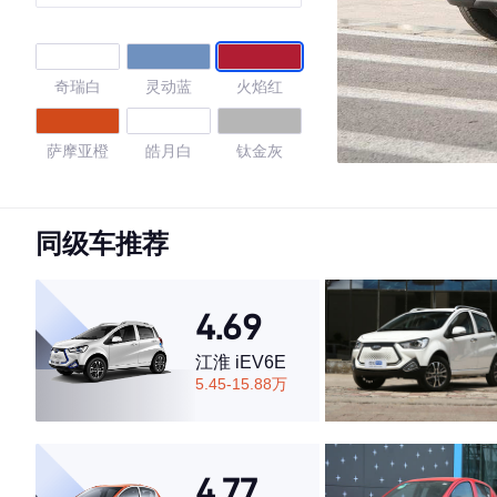
奇瑞白
灵动蓝
火焰红
萨摩亚橙
皓月白
钛金灰
星空蓝
黑色/皓月白
黑色/柠檬黄
同级车推荐
白色/熔岩红
白色/乐予绿
黑色/古德白
4.69
古德白
白色/轻盈青
黑色/古德白
江淮 iEV6E
5.45-15.88万
黑色/维C黄
黑色/胭脂红
白色/甜桃粉
魅惑粉
黑色/不焦绿
黑色/绝色紫
4.77