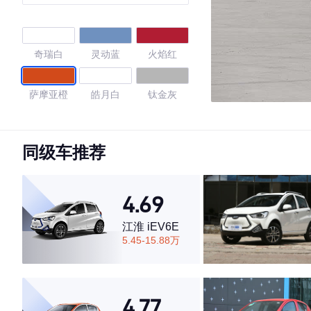
奇瑞白
灵动蓝
火焰红
萨摩亚橙
皓月白
钛金灰
星空蓝
黑色/皓月白
黑色/柠檬黄
同级车推荐
白色/熔岩红
白色/乐予绿
黑色/古德白
4.69
古德白
白色/轻盈青
黑色/古德白
江淮 iEV6E
5.45-15.88万
黑色/维C黄
黑色/胭脂红
白色/甜桃粉
魅惑粉
黑色/不焦绿
黑色/绝色紫
4.77