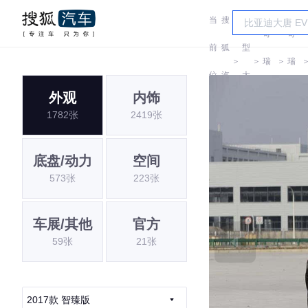
当
搜
车
奇
奇
前
狐
型
＞
＞
瑞
＞
瑞
位
汽
大
QQ
QQ
外观
内饰
置:
车
全
1782张
2419张
底盘/动力
空间
573张
223张
车展/其他
官方
59张
21张
2017款 智臻版