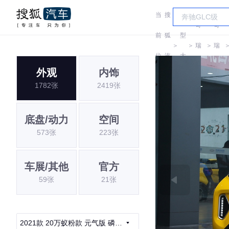
当
搜
车
奇
奇
前
狐
型
＞
＞
瑞
＞
瑞
位
汽
大
QQ
QQ
外观
内饰
置:
车
全
1782张
2419张
底盘/动力
空间
573张
223张
车展/其他
官方
59张
21张
2021款 20万蚁粉款 元气版 磷酸