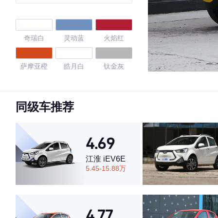
铁锂 301km
奇瑞白
灵动蓝
火焰红
萨摩亚橙
皓月白
钛金灰
星空蓝
黑色/皓月白
黑色/柠檬黄
同级车推荐
白色/熔岩红
白色/乐予绿
黑色/古德白
4.69
古德白
白色/轻盈青
黑色/古德白
江淮 iEV6E
5.45-15.88万
黑色/维C黄
黑色/胭脂红
白色/甜桃粉
魅惑粉
黑色/不焦绿
黑色/绝色紫
4.77