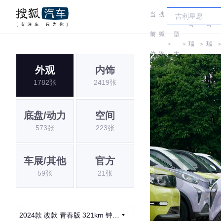
当
搜
车
奇
奇
前
狐
型
＞
＞
瑞
＞
瑞
位
汽
大
QQ
QQ
外观
内饰
置:
车
全
1782张
2419张
底盘/动力
空间
573张
223张
车展/其他
官方
59张
21张
2024款 改款 青春版 321km 钟爱