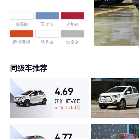
版 29.23kWh
奇瑞白
灵动蓝
火焰红
萨摩亚橙
皓月白
钛金灰
星空蓝
黑色/皓月白
黑色/柠檬黄
同级车推荐
白色/熔岩红
白色/乐予绿
黑色/古德白
4.69
古德白
白色/轻盈青
黑色/古德白
江淮 iEV6E
5.45-15.88万
黑色/维C黄
黑色/胭脂红
白色/甜桃粉
魅惑粉
黑色/不焦绿
黑色/绝色紫
4.77