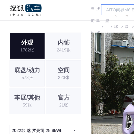
当
搜
车
奇
奇
前
狐
型
＞
＞
瑞
＞
瑞
位
汽
大
QQ
QQ
外观
内饰
置:
车
全
1782张
2419张
底盘/动力
空间
573张
223张
车展/其他
官方
59张
21张
2022款 魅 罗曼司 28.8kWh