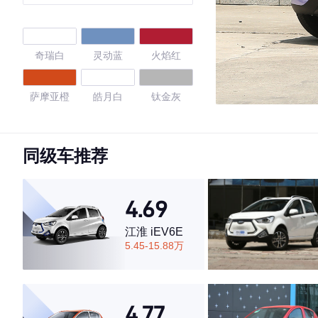
奇瑞白
灵动蓝
火焰红
萨摩亚橙
皓月白
钛金灰
星空蓝
黑色/皓月白
黑色/柠檬黄
同级车推荐
白色/熔岩红
白色/乐予绿
黑色/古德白
4.69
古德白
白色/轻盈青
黑色/古德白
江淮 iEV6E
5.45-15.88万
黑色/维C黄
黑色/胭脂红
白色/甜桃粉
魅惑粉
黑色/不焦绿
黑色/绝色紫
4.77