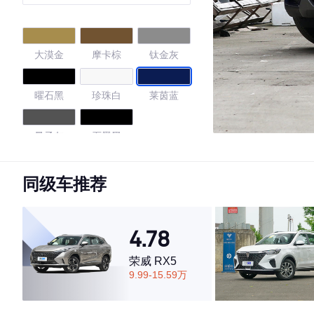
大漠金
摩卡棕
钛金灰
曜石黑
珍珠白
莱茵蓝
量子灰
石墨黑
4.74
同级车推荐
4.78
·外观表现一般，低于54%同级车
·内饰表现较为优秀，优于77%同级车
荣威 RX5
·空间表现较为优秀，优于75%同级车
9.99-15.59万