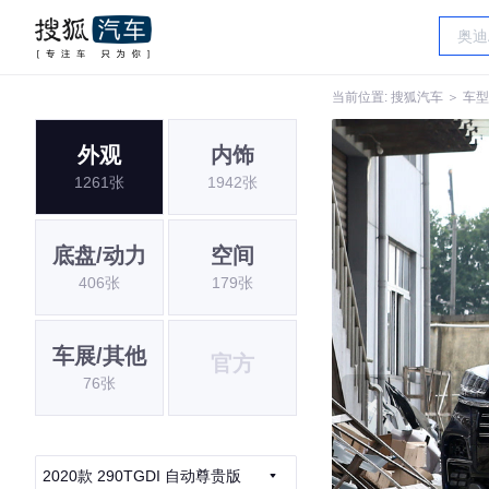
当前位置:
搜狐汽车
＞
车型
外观
内饰
1261张
1942张
底盘/动力
空间
406张
179张
车展/其他
官方
76张
2020款 290TGDI 自动尊贵版