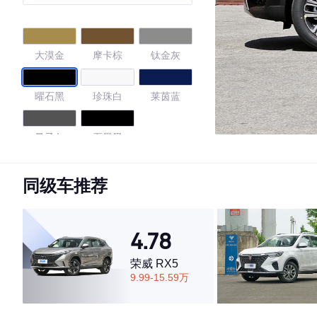
大漠金
摩卡棕
钛金灰
曜石黑
珍珠白
莱茵蓝
量子灰
石墨黑
4.74
同级车推荐
4.78
·外观表现一般，低于54%同级车
·内饰表现较为优秀，优于77%同级车
荣威 RX5
·空间表现较为优秀，优于75%同级车
9.99-15.59万