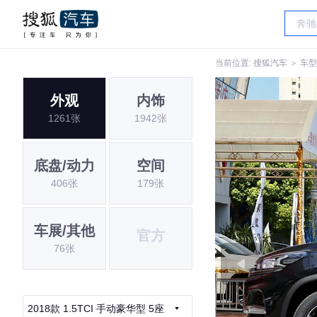
当前位置:
搜狐汽车
＞
车型
外观
内饰
1261张
1942张
底盘/动力
空间
406张
179张
车展/其他
官方
76张
2018款 1.5TCI 手动豪华型 5座