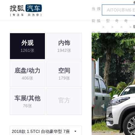
当
搜
车
前
狐
型
奇
奇
＞
＞
＞
＞
位
汽
大
瑞
瑞
外观
内饰
置:
车
全
1261张
1942张
底盘/动力
空间
406张
179张
车展/其他
官方
76张
2018款 1.5TCI 自动豪华型 7座