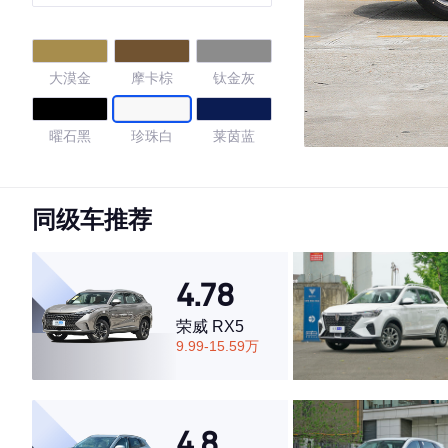
大漠金
摩卡棕
钛金灰
曜石黑
珍珠白
莱茵蓝
量子灰
石墨黑
同级车推荐
4.74
4.78
荣威 RX5
·外观表现一般，低于54%同级车
9.99-15.59万
·内饰表现较为优秀，优于77%同级车
·空间表现较为优秀，优于75%同级车
4.8