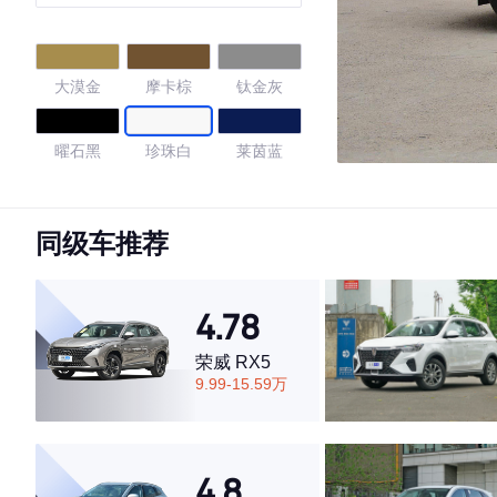
大漠金
摩卡棕
钛金灰
曜石黑
珍珠白
莱茵蓝
量子灰
石墨黑
同级车推荐
4.74
4.78
荣威 RX5
·外观表现一般，低于54%同级车
9.99-15.59万
·内饰表现较为优秀，优于77%同级车
·空间表现较为优秀，优于75%同级车
4.8