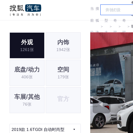
当
搜
车
前
狐
型
奇
奇
＞
＞
＞
＞
位
汽
大
瑞
瑞
外观
内饰
置:
车
全
1261张
1942张
底盘/动力
空间
406张
179张
车展/其他
官方
76张
2019款 1.6TGDI 自动时尚型