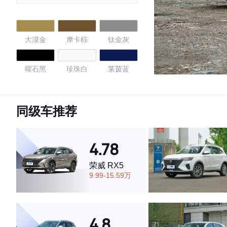
版 7座
大漠金
摩卡棕
钛金灰
曜石黑
珍珠白
莱茵蓝
量子灰
石墨黑
同级车推荐
4.74
4.78
荣威 RX5
·外观表现一般，低于54%同级车
9.99-15.59万
·内饰表现较为优秀，优于77%同级车
·空间表现较为优秀，优于75%同级车
4.8