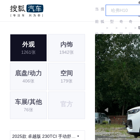
当
搜
车
前
狐
型
奇
奇
＞
＞
＞
＞
位
汽
大
瑞
瑞
外观
内饰
置:
车
全
1261张
1942张
底盘/动力
空间
406张
179张
车展/其他
官方
76张
2025款 卓越版 230TCI 手动舒适