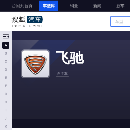
回到首页
车型库
销量
新闻
新车
车型大全
精准选车
A
A
飞驰
B
奥迪
C
AITO
D
自主车
E
埃安
F
阿维塔
G
奥迪AUDI
H
阿斯顿马丁
I
J
阿尔法罗密欧
K
埃尚