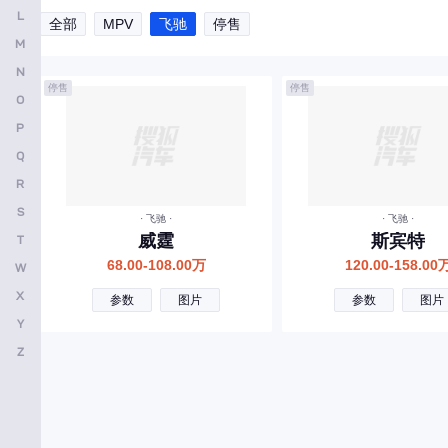
L
全部
MPV
飞驰
停售
安凯客车
M
B
N
停售
停售
O
比亚迪
P
奔驰
Q
宝马
R
本田
S
· 飞驰 ·
· 飞驰 ·
威霆
斯宾特
T
别克
68.00-108.00万
120.00-158.00
W
保时捷
X
参数
图片
参数
图片
北京越野
Y
宝骏
Z
北京汽车
标致