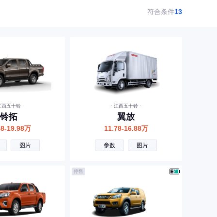
符合条件
13
 江西五十铃 ·
· 江西五十铃 ·
铃拓
翼放
58-19.98万
11.78-16.88万
图片
参数
图片
停售