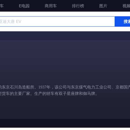
车
E电园
商用车
排行榜
图片
视
搜
的东京石川岛造船所。1937年，该公司与东京煤气电力工业公司、京都国
型货车的主要厂家。生产的轿车有双子星座牌和御马牌。