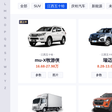
L
全部
SUV
江西五十铃
庆铃汽车
新能源
安凯客车
M
B
N
O
比亚迪
P
奔驰
Q
宝马
R
本田
S
· 江西五十铃 ·
· 江西五十铃
mu-X牧游侠
瑞迈
T
别克
16.68-27.98万
8.28-13
W
保时捷
X
参数
图片
参数
北京越野
Y
北京汽车
Z
标致
宝骏