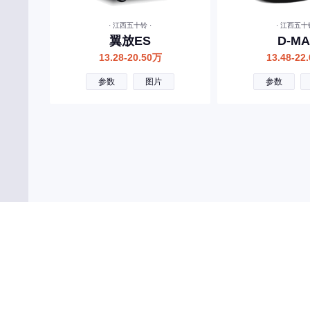
宾利
· 江西五十铃 ·
· 江西五十铃
北汽制造
翼放ES
D-MA
奔腾
13.28-20.50万
13.48-22
北汽瑞翔
参数
图片
参数
百智新能源
北汽雷驰
C
长安
长城
长安启源
长安凯程
长安欧尚
昌河