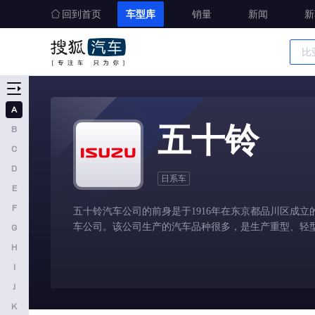
回到首页
车型库
销量
新闻
新
车型大全
精准选车
A
A
五十铃
B
奥迪
C
AITO
D
日系车
E
埃安
F
五十铃汽车公司的前身是于1916年在东京都品川区成立
阿维塔
车公司。该公司生产的汽车品种很多，是生产重型、轻
G
奥迪AUDI
H
阿斯顿马丁
I
J
阿尔法罗密欧
K
埃尚