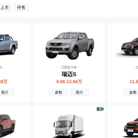
未上市
停售
 ·
· 江西五十铃 ·
·
瑞迈S
.08万
9.88-13.58万
11.
图片
参数
图片
参数