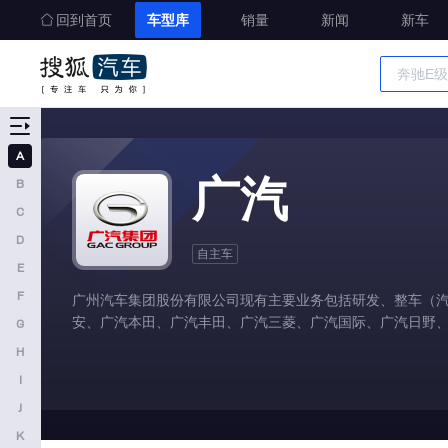
回到首页
车型库
销量
新闻
新车
车型大全
精准选车
A
A
广汽
B
奥迪
C
AITO
D
自主车
E
埃安
F
广州汽车集团股份有限公司现有主要业务包括研发、整车（
阿维塔
安、广汽本田、广汽丰田、广汽三菱、广汽国际、广汽日野、
G
奥迪AUDI
H
阿斯顿马丁
I
J
阿尔法罗密欧
K
埃尚