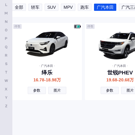
L
全部
轿车
SUV
MPV
跑车
广汽本田
广汽三
安凯客车
M
B
N
停售
停售
O
比亚迪
P
奔驰
Q
宝马
R
本田
S
· 广汽本田 ·
· 广汽本田 ·
绎乐
世锐PHEV
T
别克
16.78-18.98万
19.68-20.68万
W
保时捷
X
参数
图片
参数
图片
北京越野
Y
宝骏
Z
标致
北京汽车