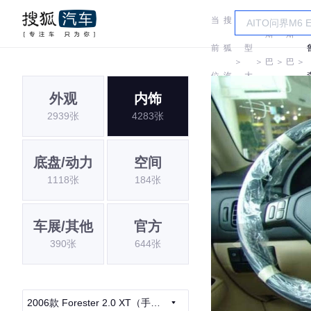
当
搜
车
斯
斯
前
狐
型
＞
＞
巴
＞
巴
＞
位
汽
大
鲁
鲁
外观
内饰
置:
车
全
2939张
4283张
底盘/动力
空间
1118张
184张
车展/其他
官方
390张
644张
2006款 Forester 2.0 XT（手自