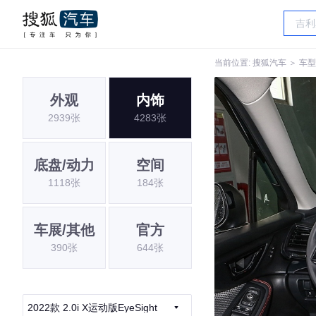
当前位置:
搜狐汽车
＞
车型
外观
内饰
2939张
4283张
底盘/动力
空间
1118张
184张
车展/其他
官方
390张
644张
2022款 2.0i X运动版EyeSight