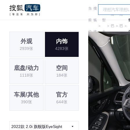
当
搜
车
斯
斯
前
狐
型
＞
＞
巴
＞
巴
＞
位
汽
大
鲁
鲁
外观
内饰
置:
车
全
2939张
4283张
底盘/动力
空间
1118张
184张
车展/其他
官方
390张
644张
2022款 2.0i 旗舰版EyeSight