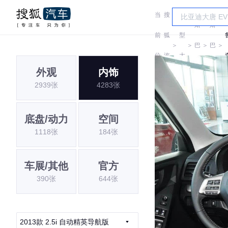
当
搜
车
斯
斯
前
狐
型
＞
＞
巴
＞
巴
＞
位
汽
大
鲁
鲁
外观
内饰
置:
车
全
2939张
4283张
底盘/动力
空间
1118张
184张
车展/其他
官方
390张
644张
2013款 2.5i 自动精英导航版