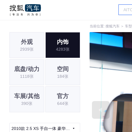
当前位置:
搜狐汽车
＞
车型
外观
内饰
2939张
4283张
底盘/动力
空间
1118张
184张
车展/其他
官方
390张
644张
2010款 2.5 XS 手自一体 豪华导