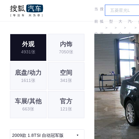
当
搜
车
一
前
狐
型
大
汽-
＞
＞
＞
＞
位
汽
大
众
大
外观
内饰
置:
车
全
众
4931张
7050张
底盘/动力
空间
1611张
341张
车展/其他
官方
663张
121张
2009款 1.8TSI 自动冠军版