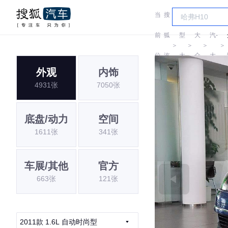
当
搜
车
一
前
狐
型
大
汽-
＞
＞
＞
＞
位
汽
大
众
大
外观
内饰
置:
车
全
众
4931张
7050张
底盘/动力
空间
1611张
341张
车展/其他
官方
663张
121张
2011款 1.6L 自动时尚型