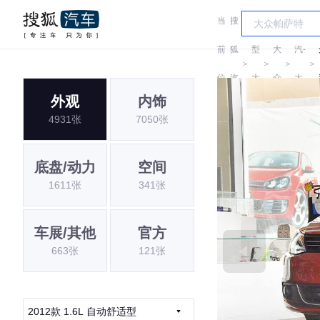
当
搜
车
一
前
狐
型
大
汽-
＞
＞
＞
＞
位
汽
大
众
大
外观
内饰
置:
车
全
众
4931张
7050张
底盘/动力
空间
1611张
341张
车展/其他
官方
663张
121张
2012款 1.6L 自动舒适型