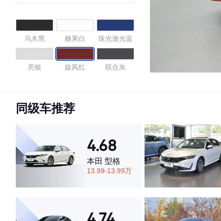
乌木黑
糖果白
珠光激光蓝
亮银
旋风红
联合灰
唐古拉白
波斯灰
雅士银
同级车推荐
玛雅红
孔雀蓝
提拉米苏
4.68
凯旋金
极地白
深黑
本田 型格
13.99-13.99万
海贝金
珠光白
墨钛灰
4.48
4.74