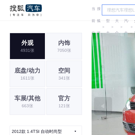
当
搜
车
一
前
狐
型
大
汽-
＞
＞
＞
＞
位
汽
大
众
大
外观
内饰
置:
车
全
众
4931张
7050张
底盘/动力
空间
1611张
341张
车展/其他
官方
663张
121张
2012款 1.4TSI 自动时尚型