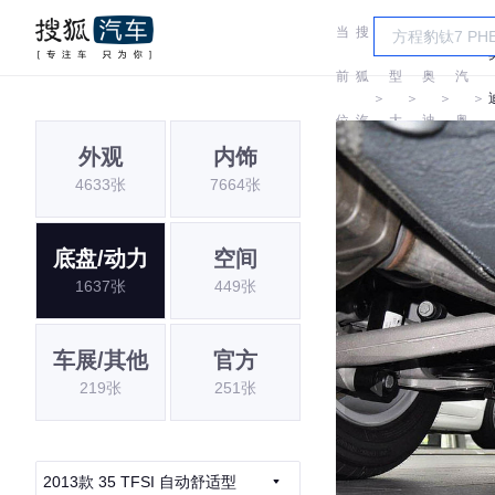
当
搜
车
一
前
狐
型
奥
汽
＞
＞
＞
＞
位
汽
大
迪
奥
外观
内饰
置:
车
全
迪
4633张
7664张
底盘/动力
空间
1637张
449张
车展/其他
官方
219张
251张
2013款 35 TFSI 自动舒适型