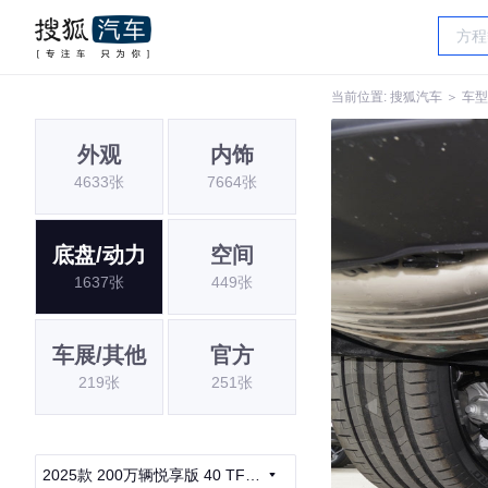
当前位置:
搜狐汽车
＞
车型
外观
内饰
4633张
7664张
底盘/动力
空间
1637张
449张
车展/其他
官方
219张
251张
2025款 200万辆悦享版 40 TFSI