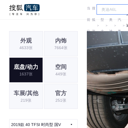
当
搜
车
一
前
狐
型
奥
汽
＞
＞
＞
＞
位
汽
大
迪
奥
外观
内饰
置:
车
全
迪
4633张
7664张
底盘/动力
空间
1637张
449张
车展/其他
官方
219张
251张
2019款 40 TFSI 时尚型 国V