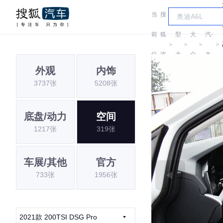
当
搜
车
一
前
狐
型
大
汽-
＞
＞
＞
＞
位
汽
大
众
大
外观
内饰
置:
车
全
众
3737张
5208张
底盘/动力
空间
1217张
319张
车展/其他
官方
733张
1956张
2021款 200TSI DSG Pro