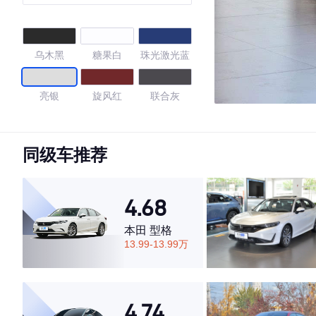
乌木黑
糖果白
珠光激光蓝
亮银
旋风红
联合灰
唐古拉白
波斯灰
雅士银
同级车推荐
玛雅红
孔雀蓝
提拉米苏
4.68
凯旋金
极地白
深黑
本田 型格
13.99-13.99万
海贝金
珠光白
墨钛灰
4.48
4.74