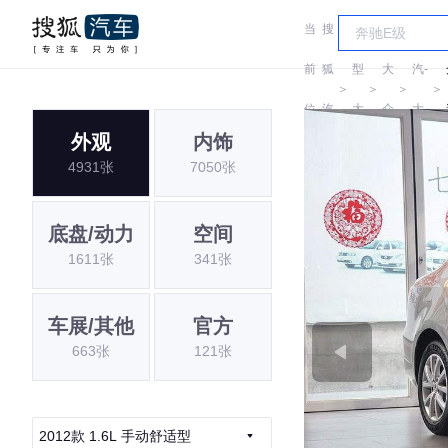
当
搜
车
一
前
狐
型
大
汽-
＞
＞
＞
＞
位
汽
大
众
大
外观
内饰
置:
车
全
众
4931张
7050张
底盘/动力
空间
1611张
341张
车展/其他
官方
663张
121张
2012款 1.6L 手动舒适型