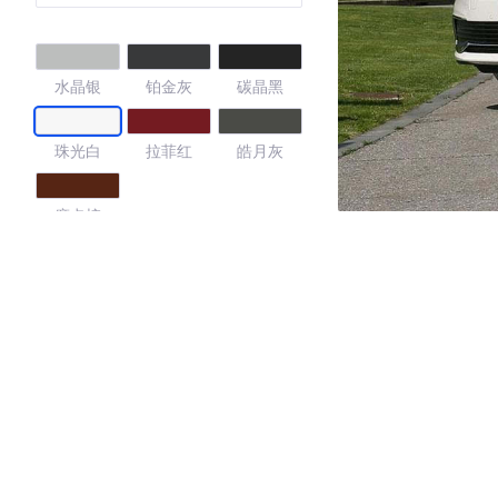
水晶银
铂金灰
碳晶黑
珠光白
拉菲红
皓月灰
摩卡棕
4.42
·外观表现一般，低于78%同级车
·内饰表现较为优秀，优于50%同级车
·空间表现一般，低于80%同级车