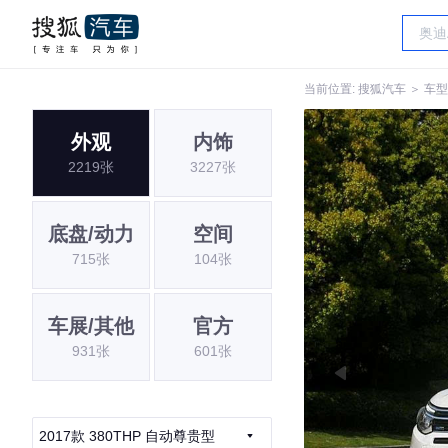
当前位置:
搜狐汽车
＞
车型
外观
内饰
2219张
3227张
底盘/动力
空间
715张
104张
车展/其他
官方
931张
601张
2017款 380THP 自动尊贵型