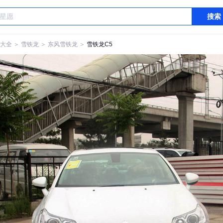
搜索
大全
＞
雪铁龙
＞
东风雪铁龙
＞
雪铁龙C5