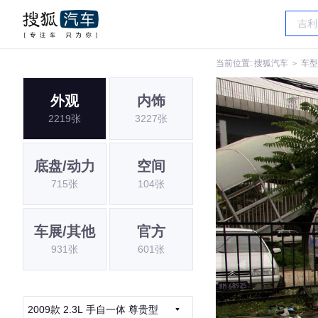
当前位置:
搜狐汽车
＞
车型
外观
内饰
2219张
3227张
底盘/动力
空间
715张
104张
车展/其他
官方
931张
601张
2009款 2.3L 手自一体 尊贵型