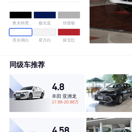
奥夫特黑
极光蓝
丝缎银
塔夫绸白
星月白
探戈红
琥珀金
宝石红
星空蓝
同级车推荐
极夜流银
4.8
4.54
丰田 亚洲龙
17.88-20.88万
·外观表现一般，低于74%同级车
·内饰表现一般，低于74%同级车
4.58
·空间表现较为优秀，优于73%同级车