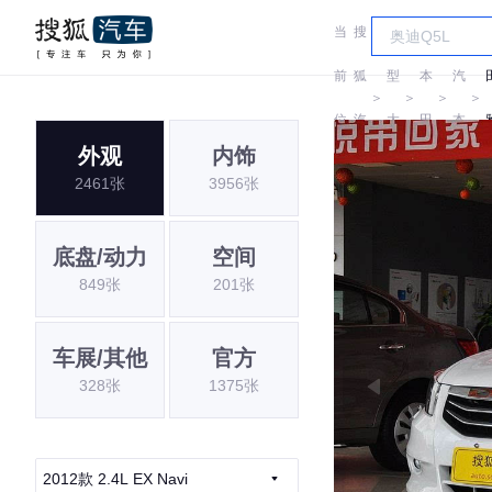
当
搜
车
广
前
狐
型
本
汽
＞
＞
＞
＞
位
汽
大
田
本
外观
内饰
置:
车
全
田
2461张
3956张
底盘/动力
空间
849张
201张
车展/其他
官方
328张
1375张
2012款 2.4L EX Navi