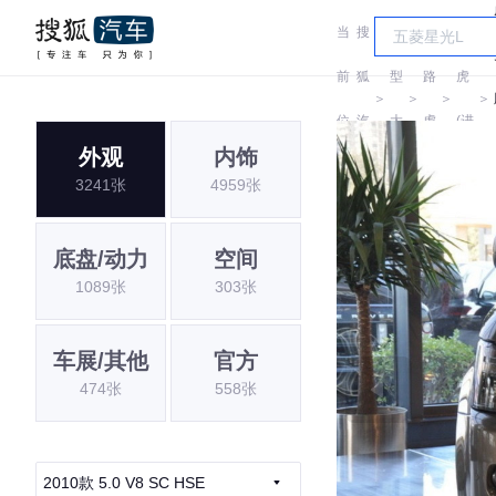
当
搜
车
路
前
狐
型
路
虎
＞
＞
＞
＞
位
汽
大
虎
(进
外观
内饰
置:
车
全
口)
3241张
4959张
底盘/动力
空间
1089张
303张
车展/其他
官方
474张
558张
2010款 5.0 V8 SC HSE